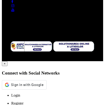
© 2024 - INWHITE S.R.L.; CUI RO37594484; J13/1535/2017
×
Connect with Social Networks
Login
Register