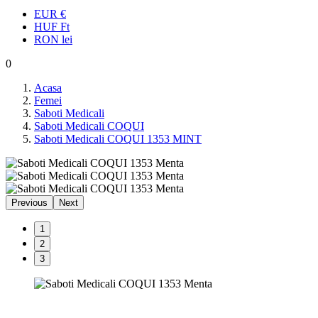
EUR
€
HUF
Ft
RON
lei
0
Acasa
Femei
Saboti Medicali
Saboti Medicali COQUI
Saboti Medicali COQUI 1353 MINT
Previous
Next
1
2
3