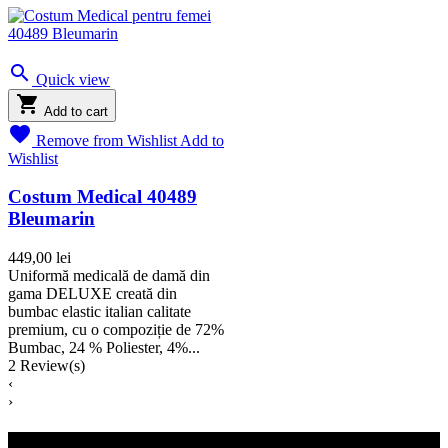

Quick view

Add to cart

Remove from Wishlist
Add to
Wishlist
Costum Medical 40489
Bleumarin
449,00 lei
Uniformă medicală de damă din
gama DELUXE creată din
bumbac elastic italian calitate
premium, cu o compoziție de 72%
Bumbac, 24 % Poliester, 4%...
2
Review(s)
‹
›
INFORMAȚII UTILE