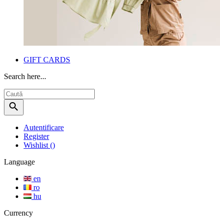
GIFT CARDS
Search here...
search
Autentificare
Register
Wishlist
(
)
Language
en
ro
hu
Currency