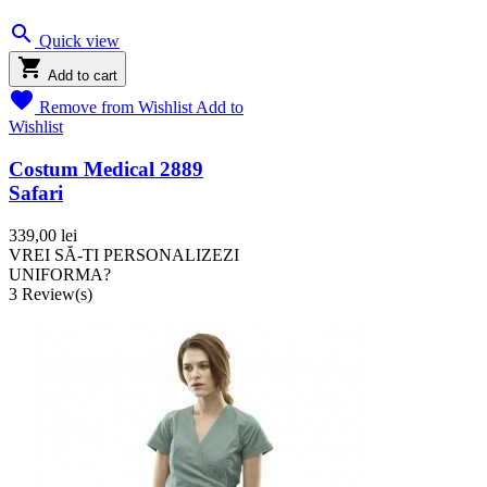

Quick view

Add to cart

Remove from Wishlist
Add to
Wishlist
Costum Medical 2889
Safari
339,00 lei
VREI SĂ-TI PERSONALIZEZI
UNIFORMA?
3
Review(s)