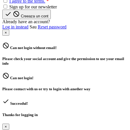
I agree to the terms.
*
Sign up for our newsletter


Creeaza un cont
Already have an account?
Log in instead
Sau
Reset password
×

Can not login without email!
Please check your social account and give the permission to use your email
info

Can not login!
Please contact with us or try to login with another way

Successful!
Thanks for logging in
×