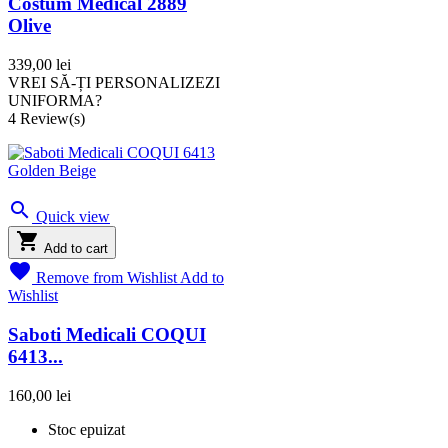
Costum Medical 2889
Olive
339,00 lei
VREI SĂ-ȚI PERSONALIZEZI
UNIFORMA?
4
Review(s)

Quick view

Add to cart

Remove from Wishlist
Add to
Wishlist
Saboti Medicali COQUI
6413...
160,00 lei
Stoc epuizat