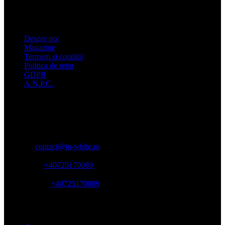


Despre noi
Magazine
Termeni si conditii
Politica de retur
GDPR
A.N.P.C.
CONTACT:


✉ Email:
contact@in-white.ro
☎ Telefon:
+40725170089
✆ WhatsApp:
+40725170089
◷ Luni - Vineri: 10:00-18:00