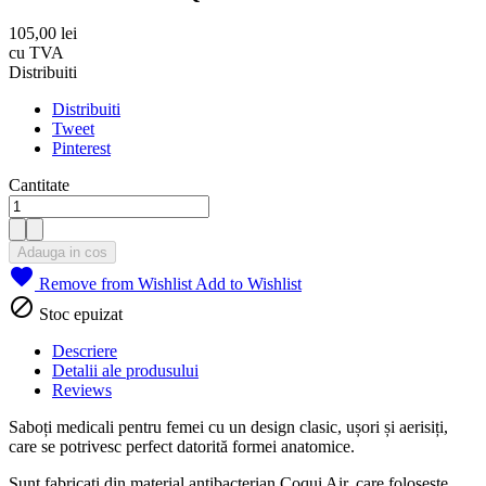
105,00 lei
cu TVA
Distribuiti
Distribuiti
Tweet
Pinterest
Cantitate
Adauga in cos

Remove from Wishlist
Add to Wishlist

Stoc epuizat
Descriere
Detalii ale produsului
Reviews
Saboți medicali pentru femei cu un design clasic, ușori și aerisiți,
care se potrivesc perfect datorită formei anatomice.
Sunt fabricați din material antibacterian Coqui Air, care folosește