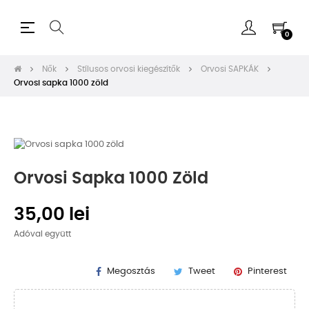
Toggle
☰
0
navigation
Nők
Stílusos orvosi kiegészítők
Orvosi SAPKÁK
Orvosi sapka 1000 zöld
Orvosi Sapka 1000 Zöld
35,00 lei
Adóval együtt
Megosztás
Tweet
Pinterest