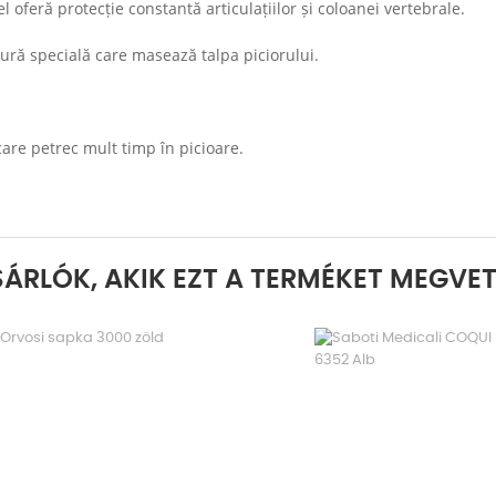
el oferă protecție constantă articulațiilor și coloanei vertebrale.
xtură specială care masează talpa piciorului.
.
are petrec mult timp în picioare.
ÁRLÓK, AKIK EZT A TERMÉKET MEGVET