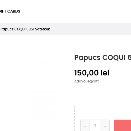
GIFT CARDS
Papucs COQUI 6351 Sötétkék
Papucs COQUI 6
150,00 lei
Adóval együtt