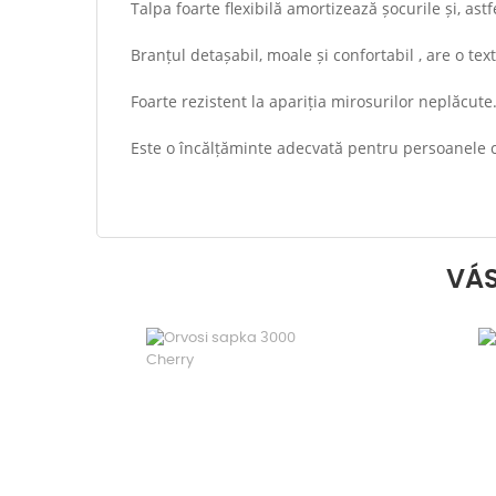
Talpa foarte flexibilă amortizează șocurile și, astf
Branțul detașabil, moale și confortabil , are o te
Foarte rezistent la apariția mirosurilor neplăcute
Este o încălțăminte adecvată pentru persoanele c
VÁS