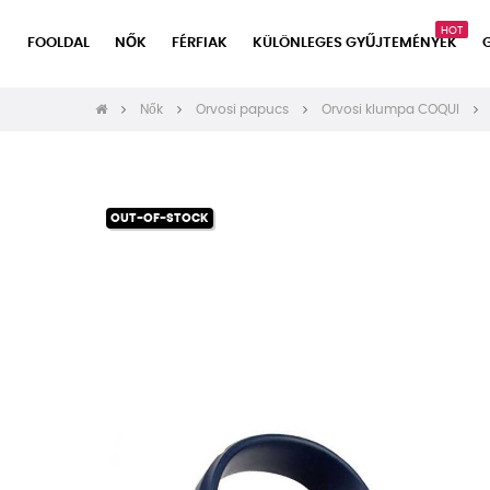
HOT
FOOLDAL
NŐK
FÉRFIAK
KÜLÖNLEGES GYŰJTEMÉNYEK
Nők
Orvosi papucs
Orvosi klumpa COQUI
OUT-OF-STOCK