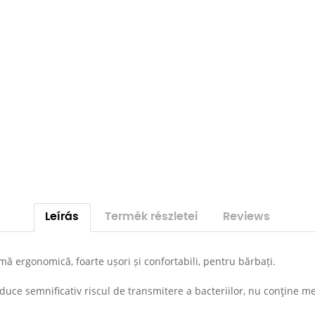
Leírás
Termék részletei
Reviews
mă ergonomică, foarte ușori și confortabili, pentru bărbați.
duce semnificativ riscul de transmitere a bacteriilor, nu conţine me