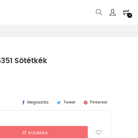
0
351 Sötétkék
Megosztás
Tweet
Pinterest
KOSÁRBA