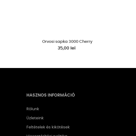
Orvosi sapka 3000 Cherry
35,00 lei
HASZNOS INFORMÁCIÓ
Rólunk
Üzleteink
Feltételek és kikötések