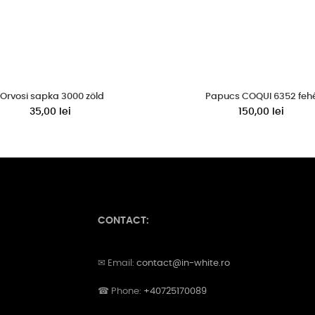
Orvosi sapka 3000 zöld
Papucs COQUI 6352 feh
35,00 lei
150,00 lei
CONTACT:
✉ Email:
contact@in-white.ro
☎ Phone:
+40725170089